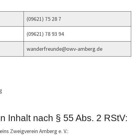
(09621) 75 28 7
(09621) 78 93 94
wanderfreunde@owv-amberg.de
g
en Inhalt nach § 55 Abs. 2 RStV:
ins Zweigverein Amberg e. V.: