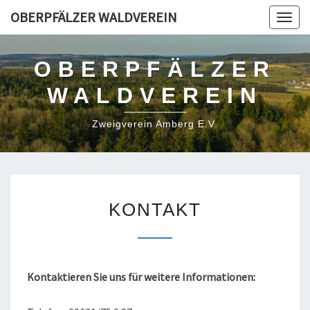
Skip
OBERPFÄLZER WALDVEREIN
Togg
to
navig
content
OBERPFÄLZER
WALDVEREIN
Zweigverein Amberg E.V.
KONTAKT
KONTAKT
Kontaktieren Sie uns für weitere Informationen: